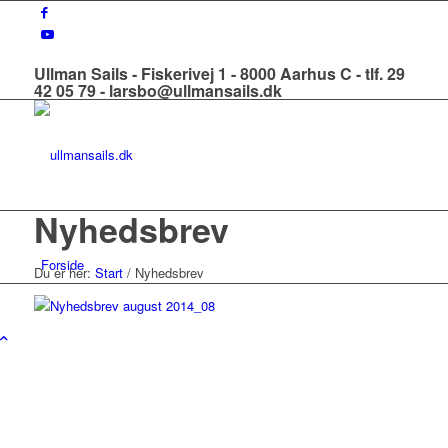
Ullman Sails - Fiskerivej 1 - 8000 Aarhus C - tlf. 29
42 05 79 - larsbo@ullmansails.dk
Nyhedsbrev
Forside
Du er her:
Start
/
Nyhedsbrev
Om os